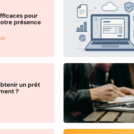
efficaces pour
votre présence
025
tenir un prêt
ement ?