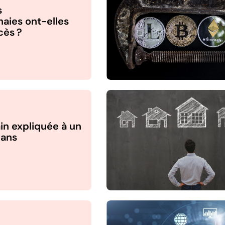
s
aies ont-elles
cès ?
in expliquée à un
 ans