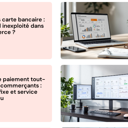
 carte bancaire :
l inexploité dans
rce ?
e paiement tout-
 commerçants :
 fixe et service
pu