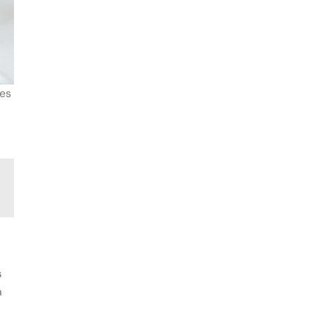
es
s
a