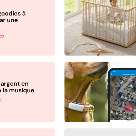
goodies à
par une
22
’argent en
 la musique
2