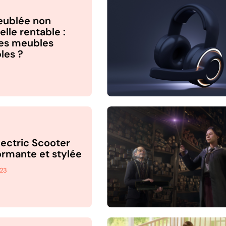
eublée non
lle rentable :
les meubles
les ?
lectric Scooter
formante et stylée
023