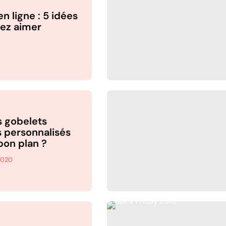
n ligne : 5 idées
lez aimer
s gobelets
s personnalisés
bon plan ?
2020