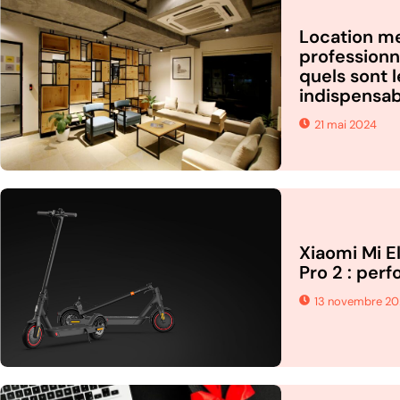
Location m
professionne
quels sont 
indispensab
21 mai 2024
Xiaomi Mi E
Pro 2 : per
13 novembre 2