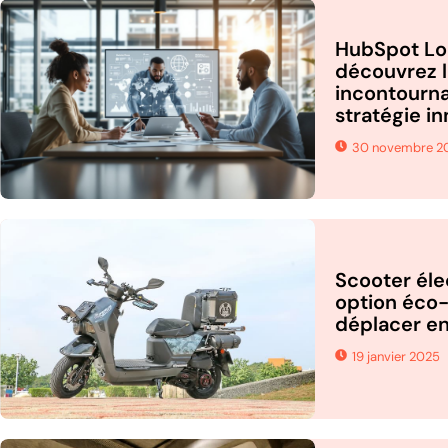
HubSpot Lo
découvrez l
incontourna
stratégie i
30 novembre 2
Scooter éle
option éco-
déplacer en 
19 janvier 2025