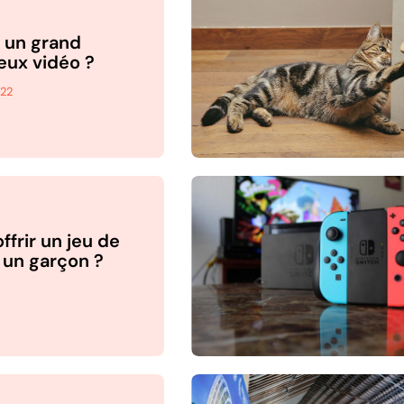
à un grand
eux vidéo ?
022
ffrir un jeu de
 un garçon ?