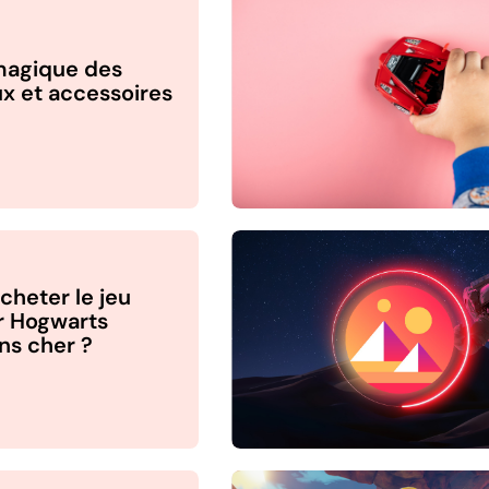
agique des
ux et accessoires
3
heter le jeu
r Hogwarts
ns cher ?