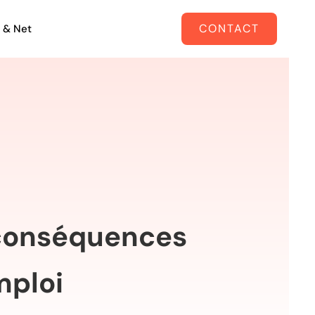
CONTACT
 & Net
s conséquences
mploi