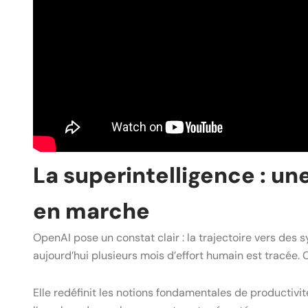
La superintelligence : u
en marche
OpenAI pose un constat clair : la trajectoire vers des
aujourd’hui plusieurs mois d’effort humain est tracée.
Elle redéfinit les notions fondamentales de productivi