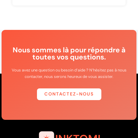
Nous sommes là pour répondre à
toutes vos questions.
Vous avez une question ou besoin d’aide ? N’hésitez pas à nous
contacter, nous serons heureux de vous assister.
CONTACTEZ-NOUS