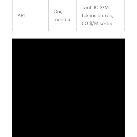
Tarif: 10 $/M
Oui,
API
tokens entrée,
mondial
50 $/M sortie