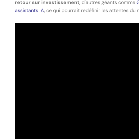
retour sur investissement
, d’autres géants comme
G
assistants IA
, ce qui pourrait redéfinir les attentes du