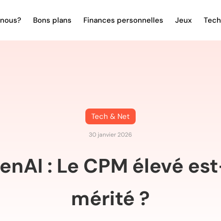
nous?
Bons plans
Finances personnelles
Jeux
Tech
Tech & Net
30 janvier 2026
enAI : Le CPM élevé est
mérité ?