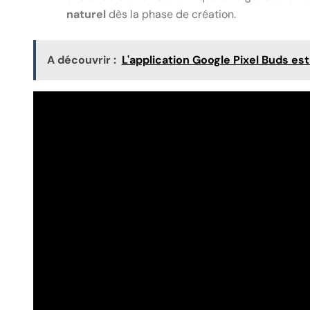
naturel
dès la phase de création.
A découvrir :
L'application Google Pixel Buds est 