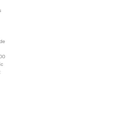
s
 de
500
ic
t