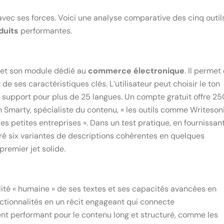
vec ses forces. Voici une analyse comparative des cinq outil
duits
performantes.
e et son module dédié au
commerce électronique
. Il permet
e ses caractéristiques clés. L’utilisateur peut choisir le ton
un support pour plus de 25 langues. Un compte gratuit offre 2
 Smarty, spécialiste du contenu, « les outils comme Writeson
s petites entreprises ». Dans un test pratique, en fournissan
néré six variantes de descriptions cohérentes en quelques
remier jet solide.
lité « humaine » de ses textes et ses capacités avancées en
onctionnalités en un récit engageant qui connecte
ent performant pour le contenu long et structuré, comme les