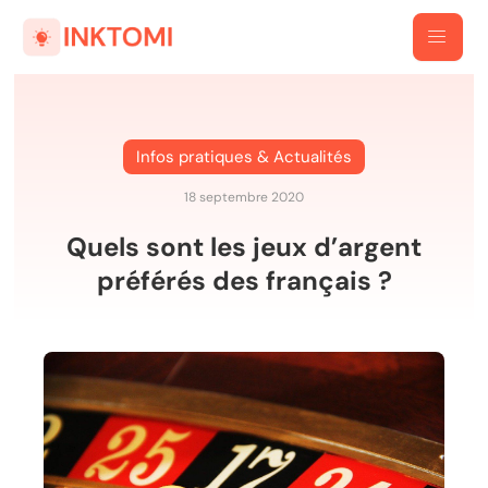
Infos pratiques & Actualités
18 septembre 2020
Quels sont les jeux d’argent
préférés des français ?