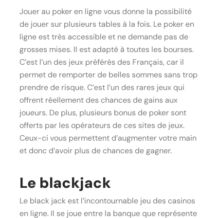
Jouer au poker en ligne vous donne la possibilité
de jouer sur plusieurs tables à la fois. Le poker en
ligne est très accessible et ne demande pas de
grosses mises. Il est adapté à toutes les bourses.
C’est l’un des jeux préférés des Français, car il
permet de remporter de belles sommes sans trop
prendre de risque. C’est l’un des rares jeux qui
offrent réellement des chances de gains aux
joueurs. De plus, plusieurs bonus de poker sont
offerts par les opérateurs de ces sites de jeux.
Ceux-ci vous permettent d’augmenter votre main
et donc d’avoir plus de chances de gagner.
Le blackjack
Le black jack est l’incontournable jeu des casinos
en ligne. Il se joue entre la banque que représente