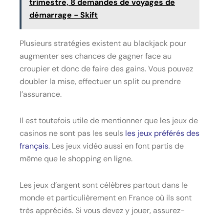
trimestre, 8 demandes de voyages de
démarrage - Skift
Plusieurs stratégies existent au blackjack pour
augmenter ses chances de gagner face au
croupier et donc de faire des gains. Vous pouvez
doubler la mise, effectuer un split ou prendre
l’assurance.
Il est toutefois utile de mentionner que les jeux de
casinos ne sont pas les seuls
les jeux préférés des
français
. Les jeux vidéo aussi en font partis de
même que le shopping en ligne.
Les jeux d’argent sont célèbres partout dans le
monde et particulièrement en France où ils sont
très appréciés. Si vous devez y jouer, assurez-