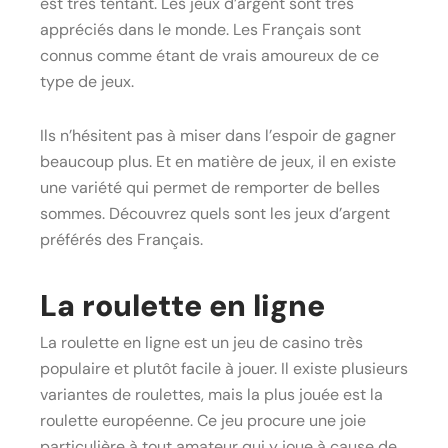
est très tentant. Les jeux d’argent sont très
appréciés dans le monde. Les Français sont
connus comme étant de vrais amoureux de ce
type de jeux.
Ils n’hésitent pas à miser dans l’espoir de gagner
beaucoup plus. Et en matière de jeux, il en existe
une variété qui permet de remporter de belles
sommes. Découvrez quels sont les jeux d’argent
préférés des Français.
La roulette en ligne
La roulette en ligne est un jeu de casino très
populaire et plutôt facile à jouer. Il existe plusieurs
variantes de roulettes, mais la plus jouée est la
roulette européenne. Ce jeu procure une joie
particulière à tout amateur qui y joue à cause de