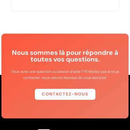
Nous sommes là pour répondre à
toutes vos questions.
Vous avez une question ou besoin d’aide ? N’hésitez pas à nous
contacter, nous serons heureux de vous assister.
CONTACTEZ-NOUS