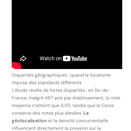
Disparités géographiques : quand le localisme
impose des standards différents
L’étude révèle de fortes disparités : en Île-de-
France, malgré 487 avis par établissement, la note
moyenne n’atteint que 4,1/5, tandis que la Corse
conserve des notes plus élevées.
La
géolocalisation
et la densité concurrentielle
influencent directement la pression sur la