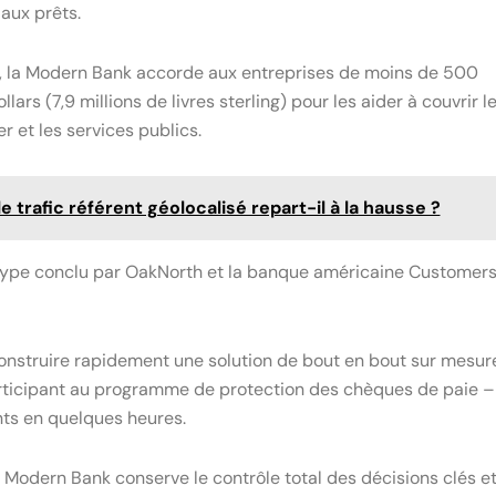
aux prêts.
9, la Modern Bank accorde aux entreprises de moins de 500
rs (7,9 millions de livres sterling) pour les aider à couvrir l
er et les services publics.
e trafic référent géolocalisé repart-il à la hausse ?
e type conclu par OakNorth et la banque américaine Customer
onstruire rapidement une solution de bout en bout sur mesure
rticipant au programme de protection des chèques de paie –
ts en quelques heures.
 Modern Bank conserve le contrôle total des décisions clés e