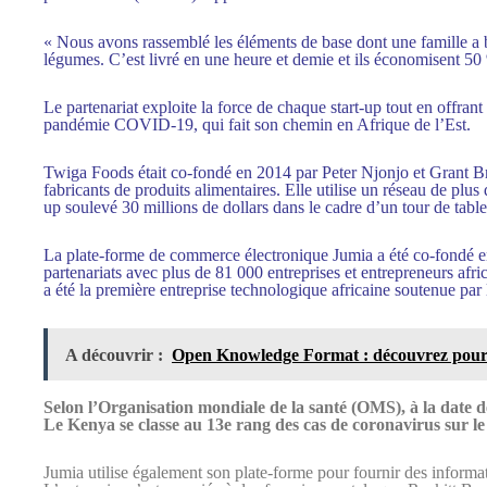
« Nous avons rassemblé les éléments de base dont une famille a b
légumes. C’est livré en une heure et demie et ils économisent 5
Le partenariat exploite la force de chaque start-up tout en offra
pandémie COVID-19, qui fait son chemin en Afrique de l’Est.
Twiga Foods était
co-fondé
en 2014 par Peter Njonjo et Grant Bro
fabricants de produits alimentaires. Elle utilise un réseau de plus
up
soulevé
30 millions de dollars dans le cadre d’un tour de table
La plate-forme de commerce électronique Jumia a été
co-fondé
e
partenariats avec plus de 81 000 entreprises et entrepreneurs afri
a été la première entreprise technologique africaine soutenue par
A découvrir :
Open Knowledge Format : découvrez pourqu
Selon l’Organisation mondiale de la santé (OMS), à la date de
Le Kenya se classe au 13e rang des cas de coronavirus sur le
Jumia utilise également son
plate-forme
pour fournir des informati