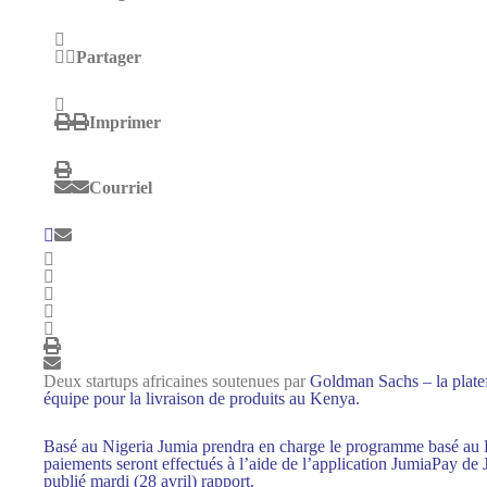
Partager
Imprimer
Courriel
Deux startups africaines soutenues par
Goldman Sachs
– la plat
équipe pour la livraison de produits au Kenya.
Basé au Nigeria
Jumia
prendra en charge le programme basé a
paiements seront effectués à l’aide de l’application JumiaPay
publié mardi (28 avril)
rapport
.