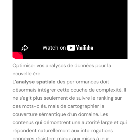
Optimiser vos analyses de données pour la
nouvelle ère
L’
analyse spatiale
des performances doit
désormais intégrer cette couche de complexité. Il
ne s’agit plus seulement de suivre le ranking sur
des mots-clés, mais de cartographier la
couverture sémantique d’un domaine. Les
contenus qui démontrent une autorité large et qui
répondent naturellement aux interrogations
connexes résistent mieux aux mises à jour