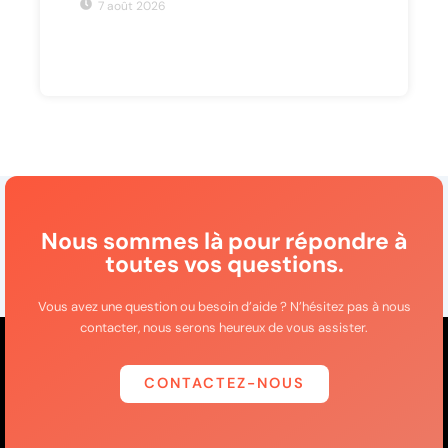
7 août 2026
Nous sommes là pour répondre à
toutes vos questions.
Vous avez une question ou besoin d’aide ? N’hésitez pas à nous
contacter, nous serons heureux de vous assister.
CONTACTEZ-NOUS